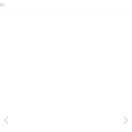
0C
ꁆ
ꁇ