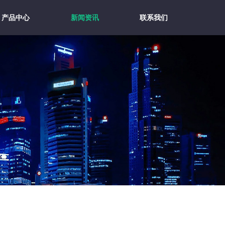
产品中心
新闻资讯
联系我们
产品中心
新闻资讯
联系我们