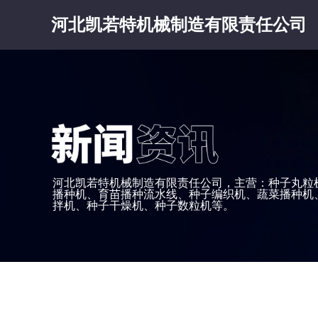
河北凯若特机械制造有限责任公司
河北凯若特机械制造有限责任公司，主营：种子丸粒
播种机、育苗播种流水线、种子编织机、蔬菜播种机
拌机、种子干燥机、种子数粒机等。